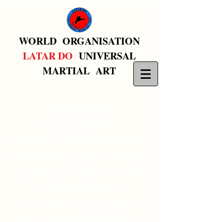
WORLD ORGANISATION
LATAR DO
UNIVERSAL
MARTIAL ART
1.FREE FIGHTS
(Similar to MMA/
Für denen die mehr Herausforderung
wollen, sind die eigentlichen Kämpfe
(Freier Kampf mit geschlossenem
Helm und weiteren
Schutzausrüstungen). Es gibt
standardisierte Kampfregeln.